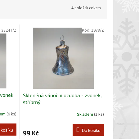
4
položek celkem
:
3324T/Z
Kód:
1978/Z
zvonek,
Skleněná vánoční ozdoba - zvonek,
stříbrný
dem
(6 ks)
Skladem
(1 ks)
 košíku
Do košíku
99 Kč