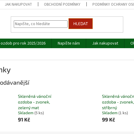
JAK NAKUPOVAT
OBCHODNÍ PODMÍNKY
PODMÍNKY OCHRANY OS
HLEDAT
 ozdob pro rok 2025/2026
Napište nám
Jak nakupovat
O
nky
odávanější
Skleněná vánoční
Skleněná vánočn
ozdoba - zvonek,
ozdoba - zvonek,
zelený mat
stříbrný
Skladem
(5 ks)
Skladem
(1 ks)
91 Kč
99 Kč