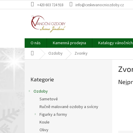
Přejít
+420 603 724 918
info@ceskevanocniozdoby.cz
na
obsah
O nás
Kamenná prodejna
Katalogy vánočních
Domů
Ozdoby
Zvonky
P
Zvo
o
Přeskočit
s
Kategorie
kategorie
Nejpr
t
r
Ozdoby
a
Sametové
n
Ručně malované ozdoby a svícny
n
í
Figurky a formy
p
Koule
a
Olivy