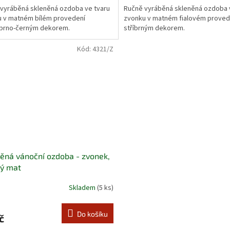
vyráběná skleněná ozdoba ve tvaru
Ručně vyráběná skleněná ozdoba 
 v matném bílém provedení
zvonku v matném fialovém proved
íbrno-černým dekorem.
stříbrným dekorem.
Kód:
4321/Z
ěná vánoční ozdoba - zvonek,
ný mat
Skladem
(5 ks)
Do košíku
č