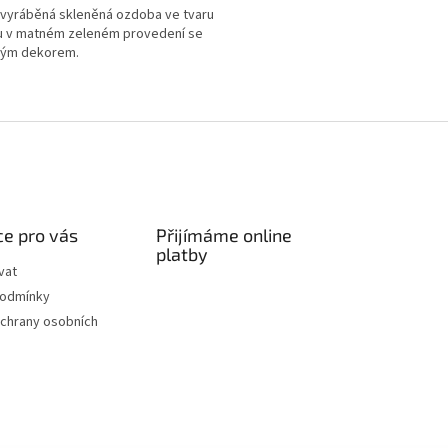
vyráběná skleněná ozdoba ve tvaru
u v matném zeleném provedení se
rným dekorem.
O
v
l
á
d
a
c
í
e pro vás
Přijímáme online
p
platby
r
vat
v
podmínky
k
chrany osobních
y
v
ý
p
i
s
u