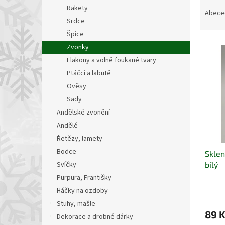
Ř
n
Rakety
a
e
Abece
Srdce
z
l
e
Špice
V
n
Zvonky
ý
í
Flakony a volně foukané tvary
p
p
Ptáčci a labutě
i
r
Ověsy
s
o
p
Sady
d
r
u
Andělské zvonění
o
k
Andělé
d
t
Řetězy, lamety
u
ů
Bodce
Sklen
k
bílý
Svíčky
t
ů
Purpura, Františky
Háčky na ozdoby
Stuhy, mašle
89 
Dekorace a drobné dárky