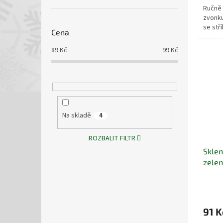
Ručně 
zvonku
se stř
Cena
89
Kč
99
Kč
Na skladě
4
ROZBALIT FILTR
Sklen
zele
91 K