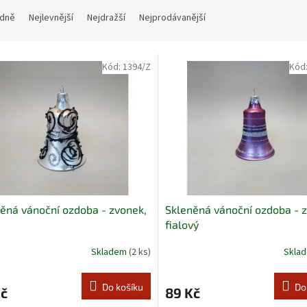
dně
Nejlevnější
Nejdražší
Nejprodávanější
Kód:
1394/Z
Kód
ěná vánoční ozdoba - zvonek,
Skleněná vánoční ozdoba - 
fialový
Skladem
(2 ks)
Skla
Do košíku
Do
Kč
89 Kč