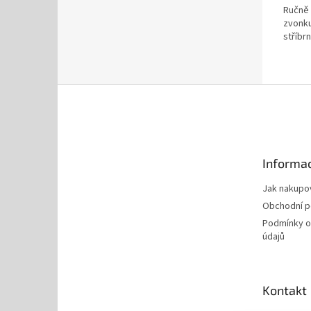
Ručně 
zvonk
stříb
Z
á
p
a
t
Informac
í
Jak nakupo
Obchodní 
Podmínky o
údajů
Kontakt