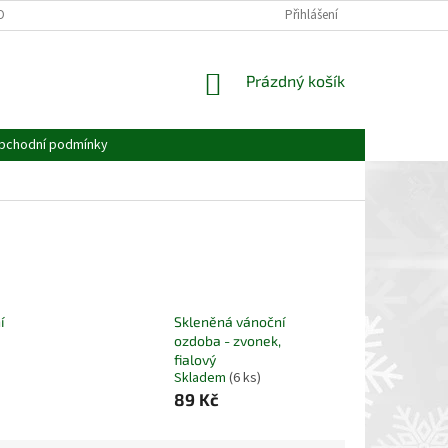
OBNÍCH ÚDAJŮ
Přihlášení
NÁKUPNÍ
Prázdný košík
KOŠÍK
bchodní podmínky
í
Skleněná vánoční
ozdoba - zvonek,
fialový
Skladem
(6 ks)
89 Kč