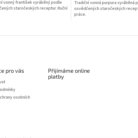
ní vonný františek vyráběný podle
Tradiční vonná purpura vyráběná 
ených staročeských receptur. Ruční
osvědčených staročeských recept
práce.
O
v
l
á
d
a
c
í
e pro vás
Přijímáme online
p
platby
r
vat
v
podmínky
k
chrany osobních
y
v
ý
p
i
s
u