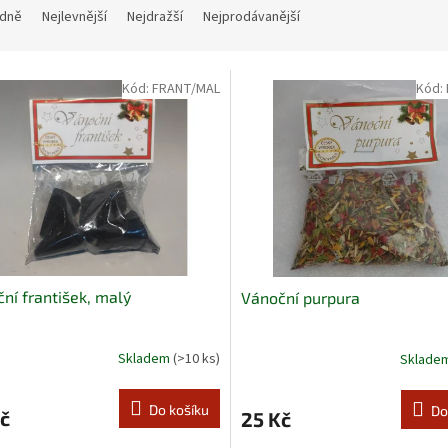
dně
Nejlevnější
Nejdražší
Nejprodávanější
Kód:
FRANT/MAL
Kód:
ní františek, malý
Vánoční purpura
Skladem
(>10 ks)
Sklade
Do košíku
Do
č
25 Kč