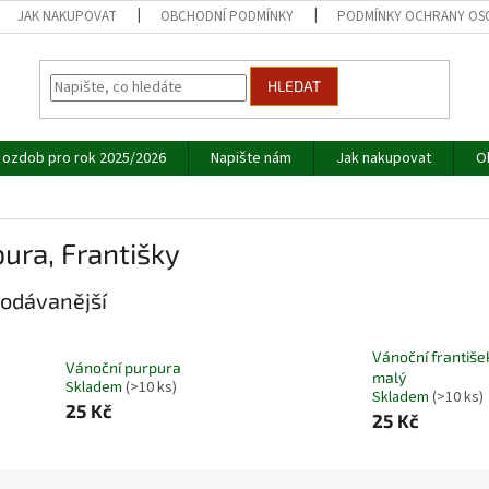
JAK NAKUPOVAT
OBCHODNÍ PODMÍNKY
PODMÍNKY OCHRANY OS
HLEDAT
 ozdob pro rok 2025/2026
Napište nám
Jak nakupovat
O
ura, Františky
odávanější
Vánoční františe
Vánoční purpura
malý
Skladem
(>10 ks)
Skladem
(>10 ks)
25 Kč
25 Kč