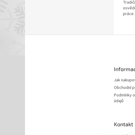
Tradič
osvědč
práce.
Z
á
p
a
t
Informac
í
Jak nakupo
Obchodní 
Podmínky o
údajů
Kontakt