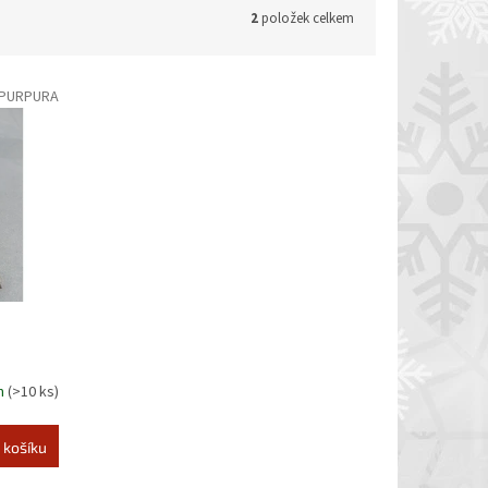
2
položek celkem
PURPURA
m
(>10 ks)
 košíku