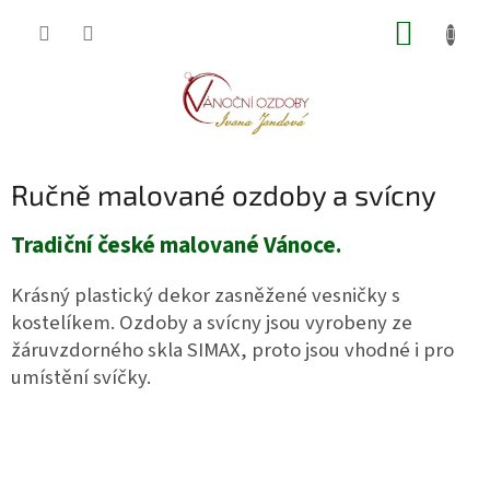
Přejít
NÁKUP
na
obsah
KOŠÍK
Ručně malované ozdoby a svícny
Tradiční české malované Vánoce.
Krásný plastický dekor zasněžené vesničky s
kostelíkem.
Ozdoby a svícny jsou vyrobeny ze
žáruvzdorného skla SIMAX, proto jsou vhodné i pro
umístění svíčky.