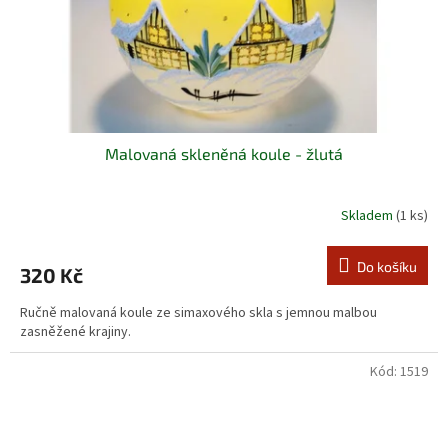
Malovaná skleněná koule - žlutá
Skladem
(1 ks)
Do košíku
320 Kč
Ručně malovaná koule ze simaxového skla s jemnou malbou
zasněžené krajiny.
Kód:
1519