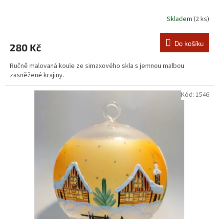
Skladem
(2 ks)
Do košíku
280 Kč
Ručně malovaná koule ze simaxového skla s jemnou malbou
zasněžené krajiny.
Kód:
1546