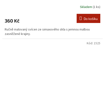
Skladem
(1 ks)
Do košíku
360 Kč
Ručně malovaný svícen ze simaxového skla s jemnou malbou
zasněžené krajiny.
Kód:
1525