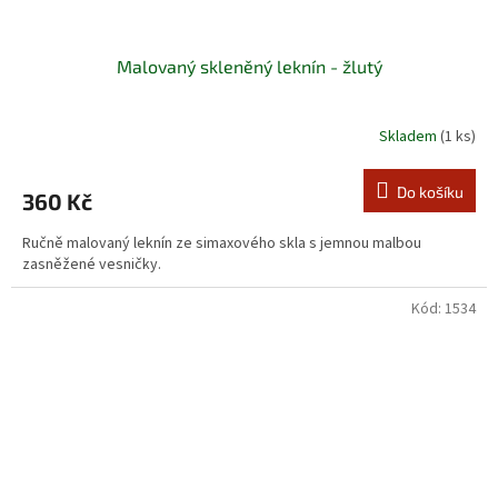
Malovaný skleněný leknín - žlutý
Skladem
(1 ks)
Do košíku
360 Kč
Ručně malovaný leknín ze simaxového skla s jemnou malbou
zasněžené vesničky.
Kód:
1534