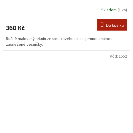
Skladem
(1 ks)
Do košíku
360 Kč
Ručně malovaný leknín ze simaxového skla s jemnou malbou
zasněžené vesničky.
Kód:
1552