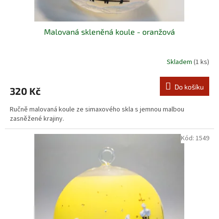
Malovaná skleněná koule - oranžová
Skladem
(1 ks)
Do košíku
320 Kč
Ručně malovaná koule ze simaxového skla s jemnou malbou
zasněžené krajiny.
Kód:
1549