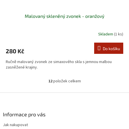
Malovaný skleněný zvonek - oranžový
Skladem
(1 ks)
Do košíku
280 Kč
Ručně malovaný zvonek ze simaxového skla s jemnou malbou
zasněžené krajiny.
12
položek celkem
O
v
l
Z
á
á
d
p
a
a
Informace pro vás
c
t
í
Jak nakupovat
í
p