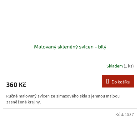
Malovaný skleněný svícen - bílý
Skladem
(1 ks)
Do košíku
360 Kč
Ručně malovaný svícen ze simaxového skla s jemnou malbou
zasněžené krajiny.
Kód:
1537