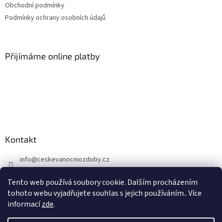
Obchodní podmínky
r
v
Podmínky ochrany osobních údajů
k
y
v
ý
Přijímáme online platby
p
i
s
u
Kontakt
info
@
ceskevanocniozdoby.cz
+420 603 724 918
Tento web používá soubory cookie. Dalším procházením
tohoto webu vyjadřujete souhlas s jejich používáním.. Více
informací
zde
.