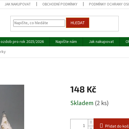
JAK NAKUPOVAT
OBCHODNÍ PODMÍNKY
PODMÍNKY OCHRANY OS
HLEDAT
 ozdob pro rok 2025/2026
Napište nám
Jak nakupovat
O
árky
148 Kč
Měrná
Skladem
(2 ks)
cena:
Přidat do koš