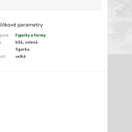
lňkové parametry
gorie
:
Figurky a formy
a
:
bílá, zelená
figurka
ost
:
velká