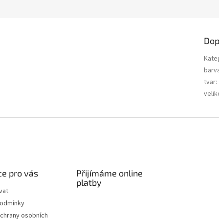
Dop
Kate
barv
tvar
:
velik
e pro vás
Přijímáme online
platby
vat
podmínky
chrany osobních