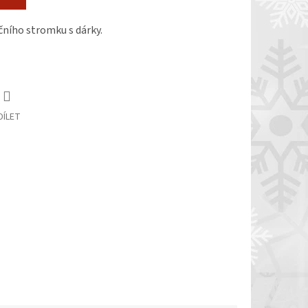
čního stromku s dárky.
DÍLET