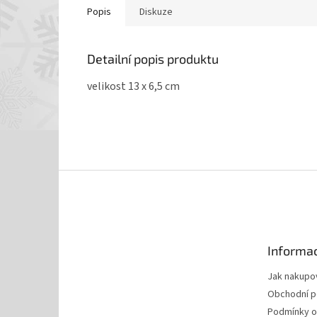
Popis
Diskuze
Detailní popis produktu
velikost 13 x 6,5 cm
Z
á
p
a
t
Informac
í
Jak nakupo
Obchodní 
Podmínky o