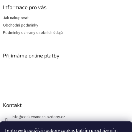
p
a
Informace pro vás
t
Jak nakupovat
í
Obchodní podmínky
Podmínky ochrany osobních údajů
Přijímáme online platby
Kontakt
info
@
ceskevanocniozdoby.cz
+420 603 724 918
Tento web používá soubory cookie. Dalším procházením