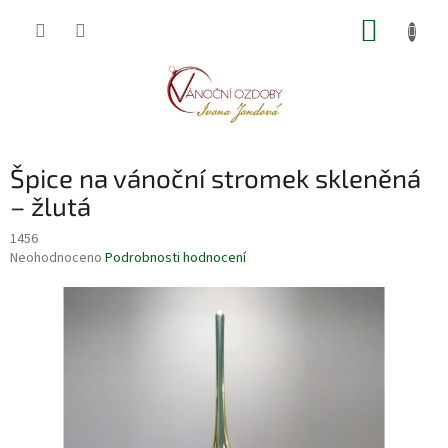
Přejít
NÁKUP
na
obsah
KOŠÍK
Špice na vánoční stromek skleněná
– žlutá
1456
Průměrné
Neohodnoceno
Podrobnosti hodnocení
hodnocení
produktu
je
0,0
z
5
hvězdiček.