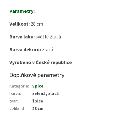
Parametry:
Velikost:
28 cm
Barva laku:
světle žlutá
Barva dekoru:
zlatá
Vyrobeno v České republice
Doplňkové parametry
Kategorie
:
Špice
barva
:
zelená, zlatá
tvar
:
špice
velikost
:
28 cm
Z
á