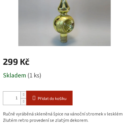
299 Kč
Měrná
Skladem
(1 ks)
cena:
Přidat do košíku
Ručně vyráběná skleněná špice na vánoční stromek v lesklém
žlutém retro provedení se zlatým dekorem.