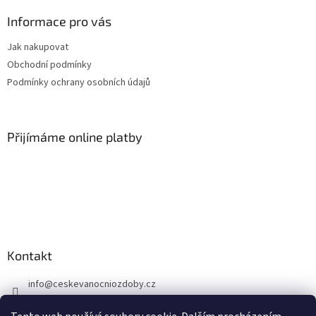
p
a
Informace pro vás
t
Jak nakupovat
í
Obchodní podmínky
Podmínky ochrany osobních údajů
Přijímáme online platby
Kontakt
info
@
ceskevanocniozdoby.cz
+420 603 724 918