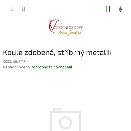
Přejít
NÁKUP
na
obsah
KOŠÍK
Koule zdobená, stříbrný metalik
3033/K6/STR
Průměrné
Neohodnoceno
Podrobnosti hodnocení
hodnocení
produktu
je
0,0
z
5
hvězdiček.