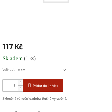
117 Kč
Měrná
Skladem
(1 ks)
cena:
Velikost
Přidat do košíku
Skleněná vánoční ozdoba. Ručně vyráběná.